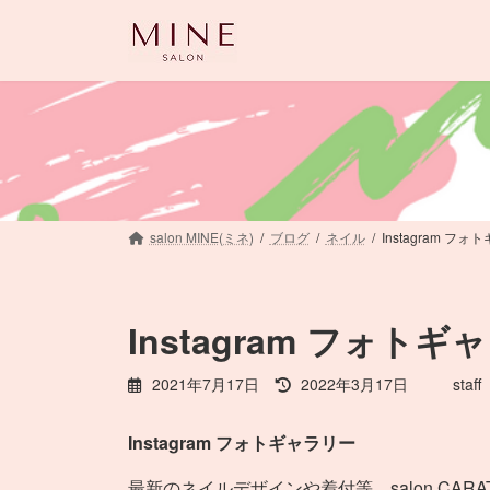
コ
ナ
ン
ビ
テ
ゲ
ン
ー
ツ
シ
へ
ョ
ス
ン
キ
に
ッ
移
salon MINE(ミネ)
ブログ
ネイル
Instagram フ
プ
動
Instagram フォト
最
2021年7月17日
2022年3月17日
staff
終
更
Instagram フォトギャラリー
新
日
最新のネイルデザインや着付等、salon CARAT